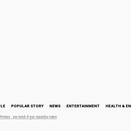
PLE
POPULAR STORY
NEWS
ENTERTAINMENT
HEALTH & E
गिरफ्तार , इस मामले में हुआ ताबड़तोड़ एक्शन