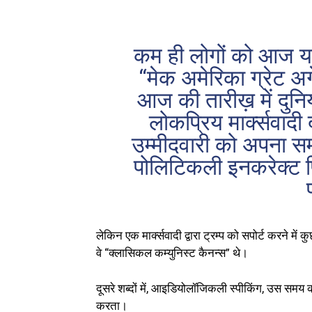
कम ही लोगों को आज या
“मेक अमेरिका ग्रेट अ
आज की तारीख़ में दुनि
लोकप्रिय मार्क्‍सवादी
उम्‍मीदवारी को अपना 
पोलिटिकली इनकरेक्ट फ़
लेकिन एक मार्क्सवादी द्वारा ट्रम्प को सपोर्ट करने में 
वे “क्‍लासिकल कम्‍युनिस्‍ट कैनन्‍स” थे।
दूसरे शब्‍दों में, आइडियोलॉजिकली स्‍पीकिंग, उस समय कोई
करता।