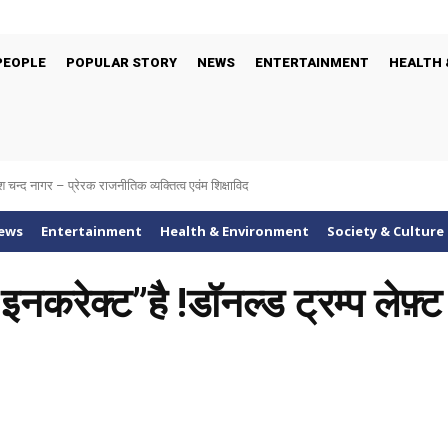
PEOPLE
POPULAR STORY
NEWS
ENTERTAINMENT
HEALTH 
श चन्द नागर – प्रेरक राजनीतिक व्यक्तित्व एवंम शिक्षाविद
ews
Entertainment
Health & Environment
Society & Culture
इनकरेक्ट”है !डॉनल्ड ट्रम्प लेफ़