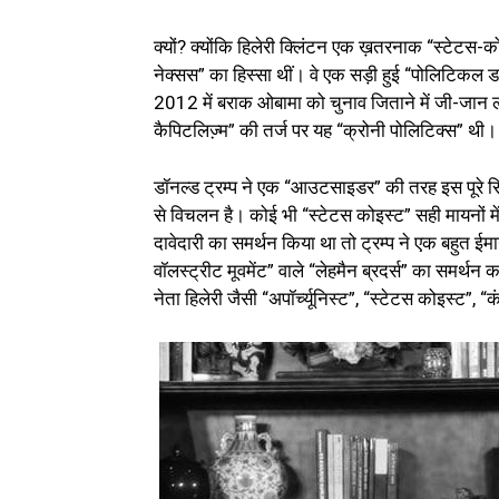
क्‍यों? क्योंकि हिलेरी क्‍लिंटन एक ख़तरनाक “स्‍टेट
नेक्‍सस” का हिस्‍सा थीं। वे एक सड़ी हुई “पोलिटिकल ड
2012 में बराक ओबामा को चुनाव जिताने में जी-जान लगा
कैपिटलिज्‍़म” की तर्ज पर यह “क्रोनी पोलिटिक्‍स”
डॉनल्‍ड ट्रम्‍प ने एक “आउटसाइडर” की तरह इस पूरे सिस्‍
से विचलन है। कोई भी “स्‍टेटस कोइस्‍ट” सही मायनों में 
दावेदारी का समर्थन किया था तो ट्रम्‍प ने एक बहुत ई
वॉलस्‍ट्रीट मूवमेंट” वाले “लेहमैन ब्रदर्स” का समर्थ
नेता हिलेरी जैसी “अपॉर्च्‍यूनिस्‍ट”, “स्‍टेटस कोइस्‍ट”