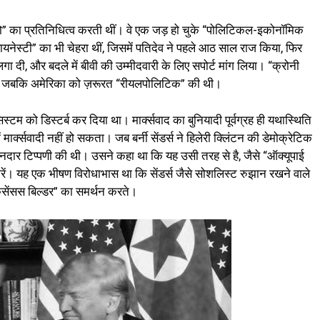
स-को” का प्रतिनिधित्‍व करती थीं। वे एक जड़ हो चुके “पोलिटिकल-इकोनॉमिक
ायनेस्‍टी” का भी चेहरा थीं, जिसमें पतिदेव ने पहले आठ साल राज किया, फिर
 दी, और बदले में बीवी की उम्‍मीदवारी के लिए सपोर्ट मांग लिया। “क्रोनी
 थी। जबकि अमेरिका को ज़रूरत “रीयलपोलिटिक” की थी।
टम को डिस्‍टर्ब कर दिया था। मार्क्‍सवाद का बुनियादी पूर्वग्रह ही यथास्‍थ‍िति
मार्क्‍सवादी नहीं हो सकता। जब बर्नी सेंडर्स ने हिलेरी क्‍लिंटन की डेमोक्रेटिक
मानदार टिप्‍पणी की थी। उसने कहा था कि यह उसी तरह से है, जैसे “ऑक्‍यूपाई
न करें। यह एक भीषण विरोधाभास था कि सेंडर्स जैसे सोशलिस्‍ट रुझान रखने वाले
, “कंसेंसस बिल्डर” का समर्थन करते।