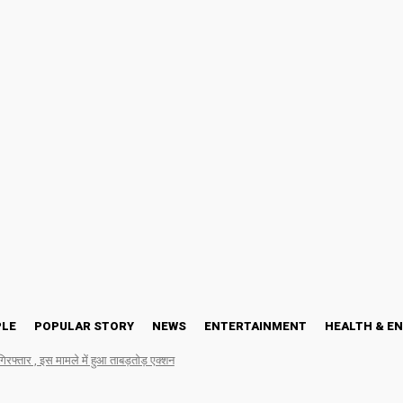
PLE
POPULAR STORY
NEWS
ENTERTAINMENT
HEALTH & E
गिरफ्तार , इस मामले में हुआ ताबड़तोड़ एक्शन