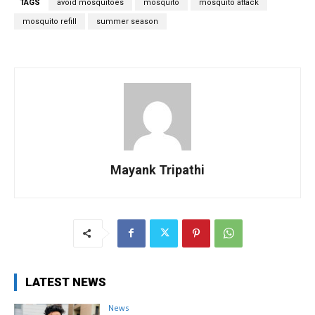
TAGS
avoid mosquitoes
mosquito
mosquito attack
mosquito refill
summer season
Mayank Tripathi
LATEST NEWS
News