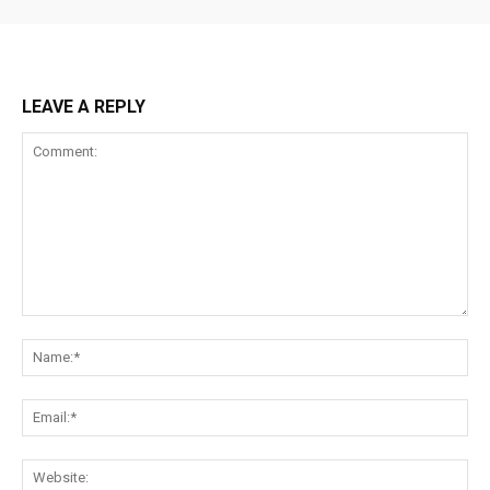
LEAVE A REPLY
Comment:
Na
Ema
Web