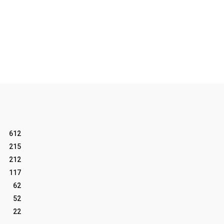
612
215
212
117
62
52
22