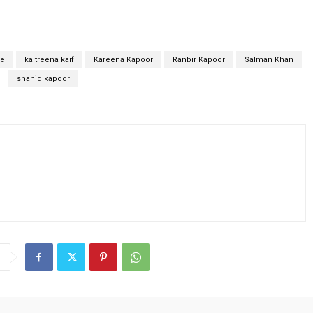
ne
kaitreena kaif
Kareena Kapoor
Ranbir Kapoor
Salman Khan
shahid kapoor