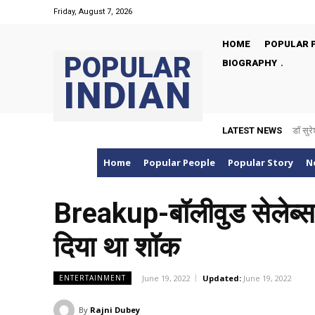
Friday, August 7, 2026
HOME
POPULAR 
POPULAR
BIOGRAPHY
INDIAN
LATEST NEWS
डॉ सुरे
Home
Popular People
Popular Story
N
Breakup-बॉलीवुड सेलेब्स
दिया था शॉक
June 19, 2022
Updated:
June 19, 2022
ENTERTAINMENT
By
Rajni Dubey