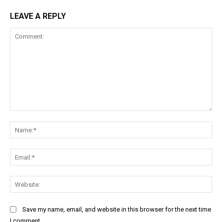
LEAVE A REPLY
Comment:
Na
Ema
Web
Save my name, email, and website in this browser for the next time
I comment.