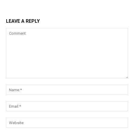
LEAVE A REPLY
Comment:
Na
Ema
Web