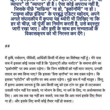
व्यापार” तो “व्यापार” ही है। ऐसा कोई अपराध नहीं है,
जिसके पीछे “माफ़िया” ना हो, “इकोनॉमी” ना हो।
“टाइम्स ऑफ़ इंडिया” के प्रबुद्ध एडिटर महोदय, अपने
अगले संपादकीय में कृपया यह थ्योरी भी लिखिए ना कि
हर वो चीज़, जो पूंजी का निर्माण करती है, उसे बदस्तूर
जारी रखा जाए। और इसी के साथ हम सभ्यताओं के
विकासक्रम को भी निरस्त कर देंगे।
##
मैं कृषि, पर्यावरण, जैविकी, आर्थ‍िकी किसी भी क्षेत्र का विशेषज्ञ नहीं हूं। मेरे पास
सच में इसका कोई जवाब नहीं है कि “इंडस्ट्री ऑफ़ स्लॉटर” के समाप्त होने का
“इकोनॉमी” पर क्या असर पड़ेगा। कि जिन मवेशियों को नहीं मारा जाएगा, उनकी
तादाद का क्या किया जाए? कि इसका “कैश क्रॉप्स” पर क्या दबाव पड़ेगा। कि
इसका “प्रोटीन” की प्राप्ति‍ पर क्या असर पड़ेगा। मुझे सच में नहीं मालूम। किंतु
मैं इतना अवश्य जानता हूं कि आप किसी पशु को एक टांग पर हुक से लटकाकर
उसकी गर्दन नहीं रेत सकते, ना भोजन के लिए, ना धर्म के लिए, ना अर्थव्यवस्था के
लिए। आप तब तक यह नहीं कर सकते, जब तक कि आप स्वयं इसके लिए तैयार
ना हों। और इसके लिए कभी कोई तैयार नहीं हो सकता।