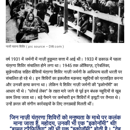
नाजी यातना शिविर ( pic source – DW.com )
वर्ष 1931 में जर्मनी में नाज़ी हुक़ूमत सत्ता में आई थी। 1933 में डकाऊ में पहला
यंत्रणा शिविर संचालित होने लगा था। 1945 तक ऑश्वित्ज़, ट्रेबलिंका,
बुख़ेनवॉल्ड सहित बीसियों यंत्रणा शिविर नाज़ी जर्मनी के आधिपत्य वाली धरती पर
संचालित हो रहे थे। इन शिविरों का इकलौता मक़सद यहूदियों को प्रताड़ित करना
और उनकी हत्या करना था। लेकिन ये शिविर नाज़ी जर्मनी की “इकोनॉमी” का
आधार भी थे। “फ़ोर्स्ड लेबर” के तहत मारे जाने से पूर्व इन बंधक यहूदियों से ख़ूब
काम लिया जाता था। बड़े पैमाने पर कर्मचारी इन शिविरों में ड्यूटी पर तैनात थे।
उन्हें क़त्ल की संगीन कार्रवाइयों के लिए तनख़्वाहें मिलती थीं।
जिन नाज़ी यंत्रणा शिविरों को मनुष्यता के माथे पर कलंक
माना जाता है, महोदय, उनकी भी एक “इकोनॉमी” थी!
“ह्यूमन ट्रैफ़िकिंग” की भी एक “इकोनॉमी” होती है। “देह