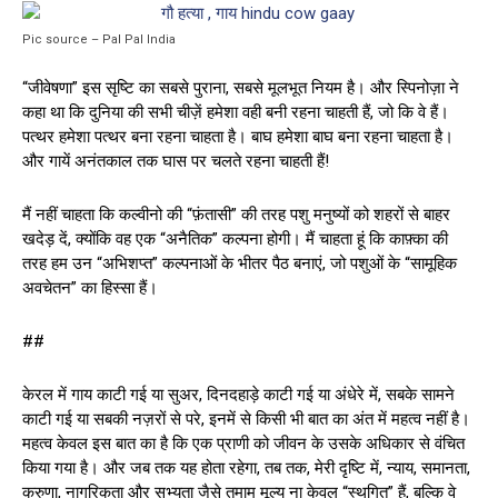
Pic source – Pal Pal India
“जीवेषणा” इस सृष्टि का सबसे पुराना, सबसे मूलभूत नियम है। और स्प‍िनोज़ा ने
कहा था कि दुनिया की सभी चीज़ें हमेशा वही बनी रहना चाहती हैं, जो कि वे हैं।
पत्थर हमेशा पत्थर बना रहना चाहता है। बाघ हमेशा बाघ बना रहना चाहता है।
और गायें अनंतकाल तक घास पर चलते रहना चाहती हैं!
मैं नहीं चाहता कि कल्वीनो की “फ़ंतासी” की तरह पशु मनुष्यों को शहरों से बाहर
खदेड़ दें, क्योंकि वह एक “अनैतिक” कल्पना होगी। मैं चाहता हूं कि काफ़्का की
तरह हम उन “अभिशप्त” कल्पनाओं के भीतर पैठ बनाएं, जो पशुओं के “सामूहिक
अवचेतन” का हिस्सा हैं।
##
केरल में गाय काटी गई या सुअर, दिनदहाड़े काटी गई या अंधेरे में, सबके सामने
काटी गई या सबकी नज़रों से परे, इनमें से किसी भी बात का अंत में महत्व नहीं है।
महत्व केवल इस बात का है कि एक प्राणी को जीवन के उसके अधिकार से वंचित
किया गया है। और जब तक यह होता रहेगा, तब तक, मेरी दृष्ट‍ि में, न्याय, समानता,
करुणा, नागरिकता और सभ्यता जैसे तमाम मूल्य ना केवल “स्थगित” हैं, बल्कि वे