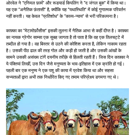
ओरवेल ने “एनिमल फ़ार्म” और रूडयार्ड किपलिंग ने “द जंगल बुक” में किया था।
यह एक “अनैतिक फ़ंतासी” है, क्योंकि यह “यथास्थिति” में कोई गुणात्मक परिवर्तन
नहीं करती। यह केवल “प्रतिशोध” के “काव्य-न्याय” से भरी परिकल्पना है।
काफ़्का का “मेटामोर्फ़ोसीस” इसकी तुलना में नैतिक आभा से कहीं दीप्त‍ है। काफ़्का
का नायक ग्रेगोर साम्सा एक सुबह जागता है तो पाता है कि वह एक तिलचट्टे में
तब्दील हो गया है। वह बिस्तर से उठने की कोशि‍श करता है, लेकिन नाकाम रहता
है। उसकी पीठ ढाल की तरह गोल और कड़ी हो जाती है और उसकी आंखों के
सामने उसकी असंख्य टांगें दयनीय तरीक़े से हिलती रहती हैं। जिस दिन काफ़्का ने
ये पंक्त‍ियां लिखीं, उस दिन जैसे मनुष्यता के भाव-इतिहास में एक क्रांति हो गई।
पहली बार एक मनुष्य ने एक पशु की काया में प्रवेश किया था और सहसा
सभ्यताओं द्वारा अभी तक निर्धारित किए गए तमाम परिप्रेक्ष्य डगमगा गए थे।