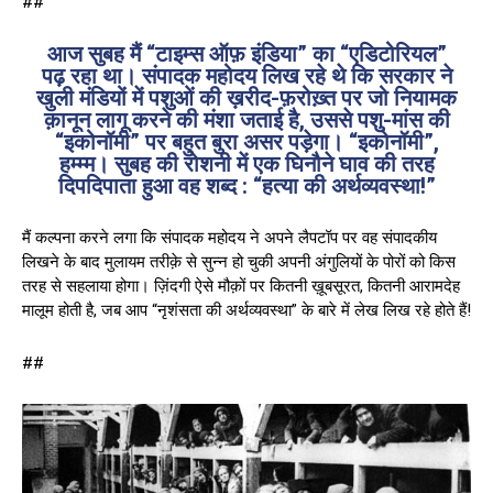
##
आज सुबह मैं “टाइम्स ऑफ़ इंडिया” का “एडिटोरियल”
पढ़ रहा था। संपादक महोदय लिख रहे थे कि सरकार ने
खुली मंडियों में पशुओं की ख़रीद-फ़रोख़्त पर जो नियामक
क़ानून लागू करने की मंशा जताई है, उससे पशु-मांस की
“इकोनॉमी” पर बहुत बुरा असर पड़ेगा। “इकोनॉमी”,
हम्म्म। सुबह की रोशनी में एक घिनौने घाव की तरह
दिपदिपाता हुआ वह शब्द : “हत्या की अर्थव्यवस्था!”
मैं कल्पना करने लगा कि संपादक महोदय ने अपने लैपटॉप पर वह संपादकीय
लिखने के बाद मुलायम तरीक़े से सुन्न हो चुकी अपनी अंगुलियों के पोरों को किस
तरह से सहलाया होगा। ज़िंदगी ऐसे मौक़ों पर कितनी ख़ूबसूरत, कितनी आरामदेह
मालूम होती है, जब आप “नृशंसता की अर्थव्यवस्था” के बारे में लेख लिख रहे होते हैं!
##