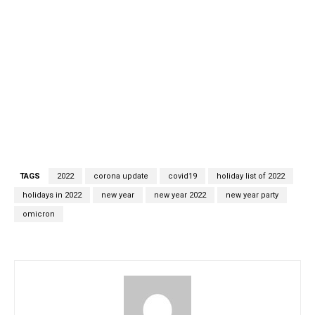
TAGS
2022
corona update
covid19
holiday list of 2022
holidays in 2022
new year
new year 2022
new year party
omicron