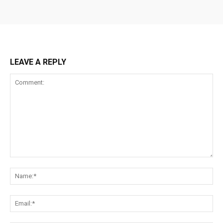
LEAVE A REPLY
Comment:
Na
Ema