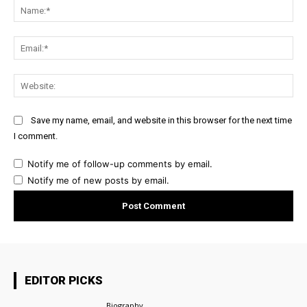
Na
Ema
Web
Save my name, email, and website in this browser for the next time
I comment.
Notify me of follow-up comments by email.
Notify me of new posts by email.
EDITOR PICKS
Biography