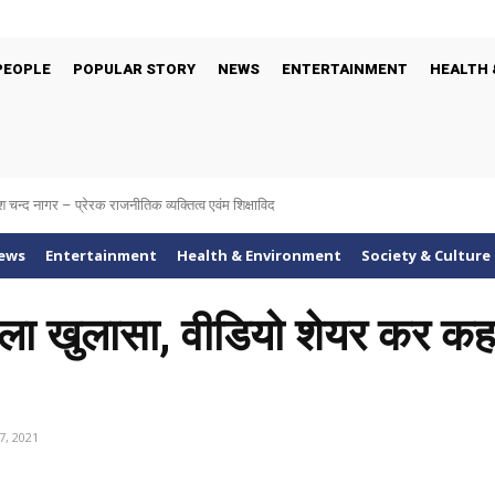
PEOPLE
POPULAR STORY
NEWS
ENTERTAINMENT
HEALTH 
 चन्द नागर – प्रेरक राजनीतिक व्यक्तित्व एवंम शिक्षाविद
am singh : 21 साल बाद विदेशी धरती पर ऐसे लिया जलियांवाला बाग हत्याकांड का बदला
ews
Entertainment
Health & Environment
Society & Culture
ा खुलासा, वीडियो शेयर कर कहा- म
, 2021