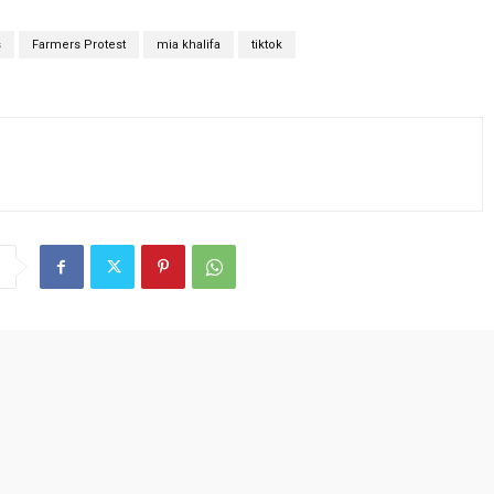
s
Farmers Protest
mia khalifa
tiktok