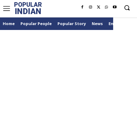
POPULAR
INDIAN
Home
Popular People
Popular Story
News
Entertainme