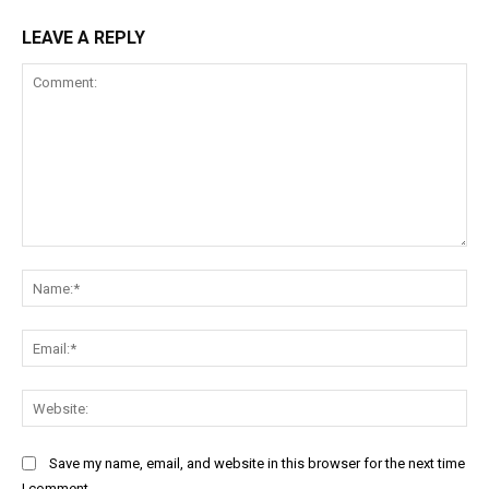
LEAVE A REPLY
Comment:
Na
Ema
Web
Save my name, email, and website in this browser for the next time
I comment.