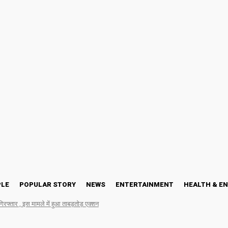
PLE
POPULAR STORY
NEWS
ENTERTAINMENT
HEALTH & E
गिरफ्तार , इस मामले में हुआ ताबड़तोड़ एक्शन