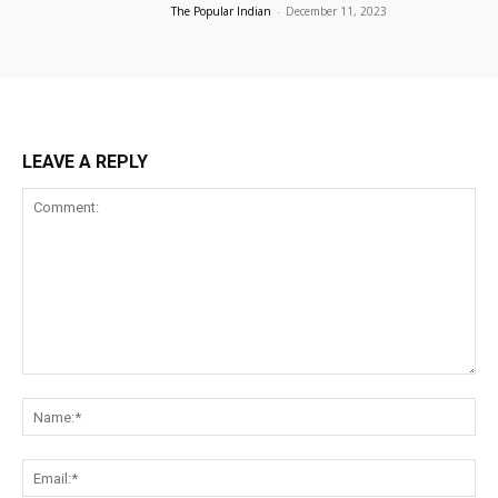
The Popular Indian
-
December 11, 2023
LEAVE A REPLY
Comment:
Na
Ema