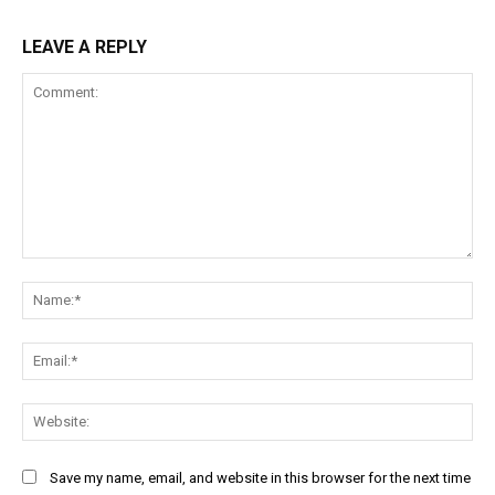
LEAVE A REPLY
Comment:
Na
Ema
Web
Save my name, email, and website in this browser for the next time