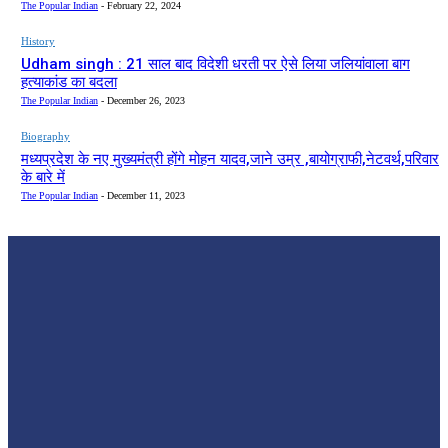
The Popular Indian
-
February 22, 2024
History
Udham singh : 21 साल बाद विदेशी धरती पर ऐसे लिया जलियांवाला बाग
हत्याकांड का बदला
The Popular Indian
-
December 26, 2023
Biography
मध्यप्रदेश के नए मुख्यमंत्री होंगे मोहन यादव,जाने उम्र ,बायोग्राफी,नेटवर्थ,परिवार
के बारे में
The Popular Indian
-
December 11, 2023
EDITOR PICKS
Biography
डॉ सुरेश चन्द नागर – प्रेरक राजनीतिक व्यक्तित्व एवंम शिक्षाविद
The Popular Indian
-
February 22, 2024
History
Udham singh : 21 साल बाद विदेशी धरती पर ऐसे लिया जलियांवाला बाग