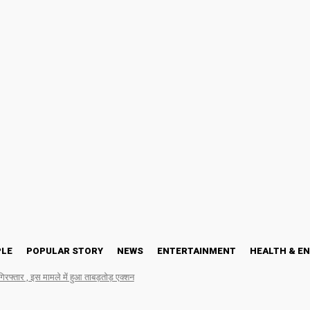
PLE
POPULAR STORY
NEWS
ENTERTAINMENT
HEALTH & E
गिरफ्तार , इस मामले में हुआ ताबड़तोड़ एक्शन