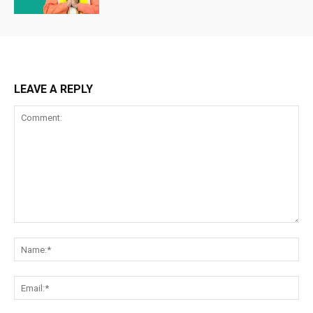
LEAVE A REPLY
Comment:
Na
Ema