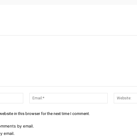
Name:*
Email:*
ebsite in this browser for the next time I comment.
omments by email.
y email.