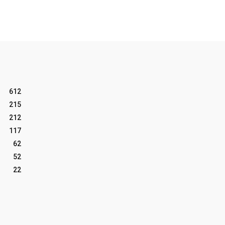
612
215
212
117
62
52
22