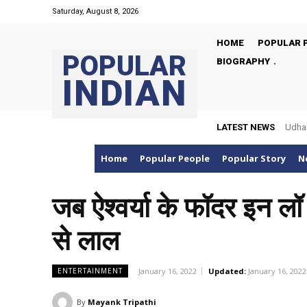
Saturday, August 8, 2026
HOME
POPULAR 
POPULAR
BIOGRAPHY
INDIAN
LATEST NEWS
Udham 
Home
Popular People
Popular Story
N
जब ऐश्वर्या के फॉदर इन लॉ 
से लाल
January 16, 2022
Updated:
January 16, 2022
ENTERTAINMENT
By
Mayank Tripathi