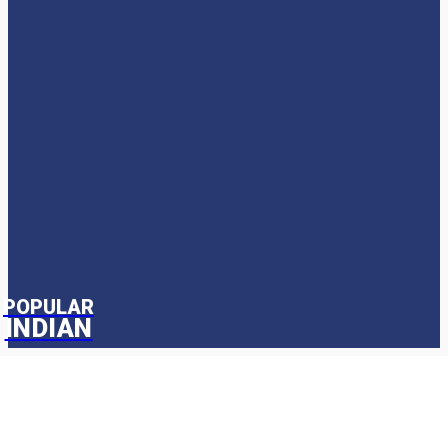
POPULAR CATEGORIES
Entertainment
612
Popular Story
215
News
212
Popular People
117
Health & Environment
62
Society & Culture
52
Science & Technology
22
POPULAR
INDIAN