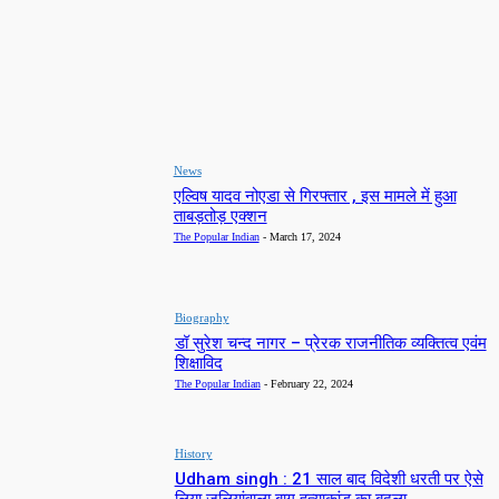
LATEST NEWS
News
एल्विष यादव नोएडा से गिरफ्तार , इस मामले में हुआ
ताबड़तोड़ एक्शन
The Popular Indian
-
March 17, 2024
Biography
डॉ सुरेश चन्द नागर – प्रेरक राजनीतिक व्यक्तित्व एवंम
शिक्षाविद
The Popular Indian
-
February 22, 2024
History
Udham singh : 21 साल बाद विदेशी धरती पर ऐसे
लिया जलियांवाला बाग हत्याकांड का बदला