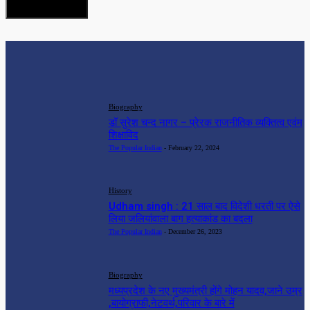
EDITOR PICKS
Biography
डॉ सुरेश चन्द नागर – प्रेरक राजनीतिक व्यक्तित्व एवंम
शिक्षाविद
The Popular Indian
-
February 22, 2024
History
Udham singh : 21 साल बाद विदेशी धरती पर ऐसे
लिया जलियांवाला बाग हत्याकांड का बदला
The Popular Indian
-
December 26, 2023
Biography
मध्यप्रदेश के नए मुख्यमंत्री होंगे मोहन यादव,जाने उम्र
,बायोग्राफी,नेटवर्थ,परिवार के बारे में